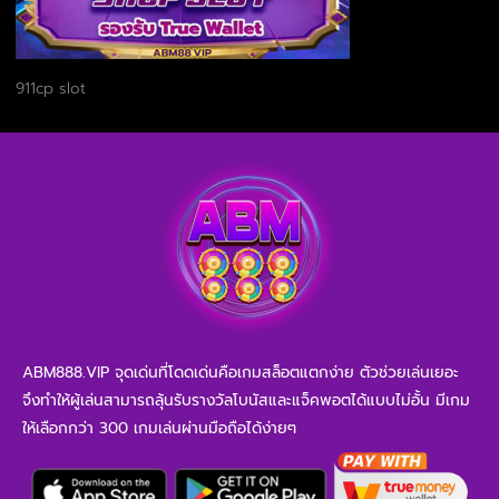
911cp slot
ABM888.VIP จุดเด่นที่โดดเด่นคือเกมสล็อตแตกง่าย ตัวช่วยเล่นเยอะ
จึงทำให้ผู้เล่นสามารถลุ้นรับรางวัลโบนัสและแจ็คพอตได้แบบไม่อั้น มีเกม
ให้เลือกกว่า 300 เกมเล่นผ่านมือถือได้ง่ายๆ