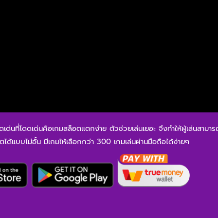
ด่นที่โดดเด่นคือเกมสล็อตแตกง่าย ตัวช่วยเล่นเยอะ จึงทำให้ผู้เล่นสามารถ
ด้แบบไม่อั้น มีเกมให้เลือกกว่า 300 เกมเล่นผ่านมือถือได้ง่ายๆ