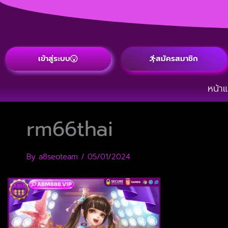
Skip
to
content
เข้าสู่ระบบ
สมัครสมาชิก
หน้า
rm66thai
By
a8seoteam
/
05/01/2024