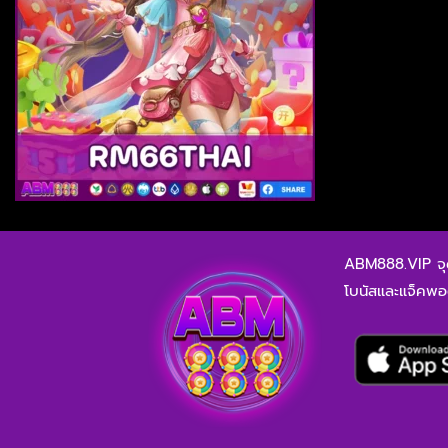
ABM888.VIP จุดเ
โบนัสและแจ็คพอตไ