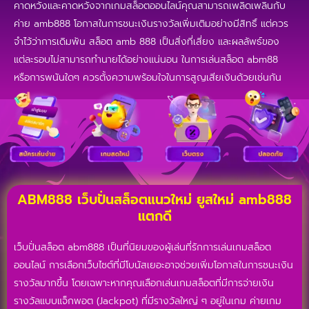
คาดหวังและคาดหวังจากเกมสล็อตออนไลน์คุณสามารถเพลิดเพลินกับ
ค่าย amb888 โอกาสในการชนะเงินรางวัลเพิ่มเติมอย่างมีสิทธิ์ แต่ควร
จำไว้ว่าการเดิมพัน สล็อต amb 888 เป็นสิ่งที่เสี่ยง และผลลัพธ์ของ
แต่ละรอบไม่สามารถทำนายได้อย่างแน่นอน ในการเล่นสล็อต abm88
หรือการพนันใดๆ ควรตั้งความพร้อมใจในการสูญเสียเงินด้วยเช่นกัน
ABM888 เว็บปั่นสล็อตแนวใหม่ ยูสใหม่ amb888
แตกดี
เว็บปั่นสล็อต abm888 เป็นที่นิยมของผู้เล่นที่รักการเล่นเกมสล็อต
ออนไลน์ การเลือกเว็บไซต์ที่มีโบนัสเยอะอาจช่วยเพิ่มโอกาสในการชนะเงิน
รางวัลมากขึ้น โดยเฉพาะหากคุณเลือกเล่นเกมสล็อตที่มีการจ่ายเงิน
รางวัลแบบแจ็กพอต (Jackpot) ที่มีรางวัลใหญ่ ๆ อยู่ในเกม ค่ายเกม