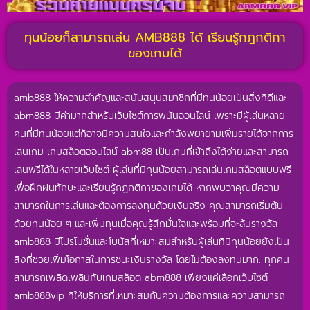
ทุนน้อยก็สามารถเล่น AMB888 ได้ เรียนรู้กฎกติกา
ของเกมได้
amb888 ให้ความสำคัญและสนับสนุนสมาชิกที่มีทุนน้อยเป็นสิ่งที่ดีและ
abm888 มีค่ามากสำหรับเว็บไซต์การพนันออนไลน์ เพราะมีผู้เล่นหลาย
คนที่มีทุนน้อยแต่ก็อาจมีความสนใจและกำลังพยายามเพิ่มรายได้จากการ
เล่นเกม เกมสล็อตออนไลน์ abm88 เป็นเกมที่เข้าถึงได้ง่ายและสามารถ
เล่นฟรีได้ในหลายเว็บไซต์ ผู้เล่นที่มีทุนน้อยสามารถเล่นเกมสล็อตแบบฟรี
เพื่อฝึกฝนทักษะและเรียนรู้กฎกติกาของเกมได้ หากพบว่าคุณมีความ
สามารถในการเล่นและต้องการลงทุนด้วยเงินจริง คุณสามารถเริ่มต้น
ด้วยทุนน้อย ๆ และเพิ่มทุนเมื่อคุณรู้สึกมั่นใจและพร้อมที่จะลุ้นรางวัล
amb888 มีโปรโมชั่นและโบนัสที่เหมาะสมสำหรับผู้เล่นที่มีทุนน้อยยังเป็น
สิ่งที่ช่วยเพิ่มโอกาสในการชนะเงินรางวัล โดยไม่ต้องลงทุนมาก. ทุกคน
สามารถเพลิดเพลินกับเกมสล็อต abm888 เพียงแค่เลือกเว็บไซต์
amb888vip ที่ให้บริการที่เหมาะสมกับความต้องการและความสามารถ