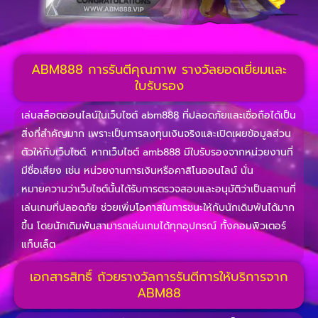
ABM888 การรันตีคุณภาพ รางวัลยอดเยี่ยมและ
ใบรับรอง
เล่นสล็อตออนไลน์ในเว็บไซต์ abm888 ที่ปลอดภัยและเชื่อถือได้เป็น
สิ่งที่สำคัญมาก เพราะเป็นการลงทุนเงินจริงและเปิดเผยข้อมูลส่วน
ตัวให้กับเว็บไซต์. หากเว็บไซต์ amb888 มีใบรับรองจากหน่วยงานที่
มีชื่อเสียง เช่น หน่วยงานการเงินหรือคาสิโนออนไลน์ นั่น
หมายความว่าเว็บไซต์นั้นได้รับการตรวจสอบและอนุมัติว่าเป็นสถานที่
เล่นเกมที่ปลอดภัย ช่วยเพิ่มโอกาสในการชนะให้กับนักเดิมพันได้มาก
ขึ้น โดยนักเดิมพันสามารถเล่นเกมได้ทุกอุปกรณ์ ทั้งคอมพิวเตอร์
แท็บเล็ต
เอกสารสิทธิ์ ถ้วยรางวัลการรันตีการให้บริการจาก
ABM88