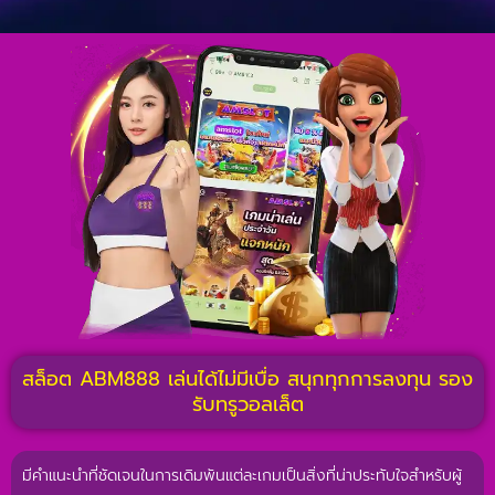
สล็อต ABM888 เล่นได้ไม่มีเบื่อ สนุกทุกการลงทุน รอง
รับทรูวอลเล็ต
มีคำแนะนำที่ชัดเจนในการเดิมพันแต่ละเกมเป็นสิ่งที่น่าประทับใจสำหรับผู้