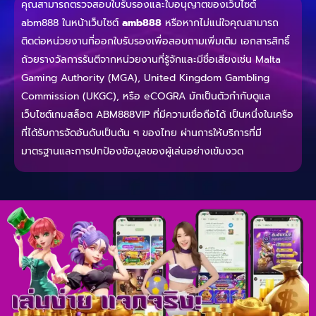
คุณสามารถตรวจสอบใบรับรองและใบอนุญาตของเว็บไซต์
abm888 ในหน้าเว็บไซต์
amb888
หรือหากไม่แน่ใจคุณสามารถ
ติดต่อหน่วยงานที่ออกใบรับรองเพื่อสอบถามเพิ่มเติม เอกสารสิทธิ์
ถ้วยรางวัลการรันตีจากหน่วยงานที่รู้จักและมีชื่อเสียงเช่น Malta
Gaming Authority (MGA), United Kingdom Gambling
Commission (UKGC), หรือ eCOGRA มักเป็นตัวกำกับดูแล
เว็บไซต์เกมสล็อต ABM888VIP ที่มีความเชื่อถือได้ เป็นหนึ่งในเครือ
ที่ได้รับการจัดอันดับเป็นต้น ๆ ของไทย ผ่านการให้บริการที่มี
มาตรฐานและการปกป้องข้อมูลของผู้เล่นอย่างเข้มงวด