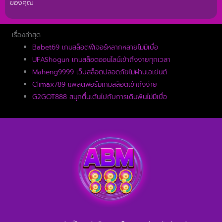
ของคุณ
เรื่องล่าสุด
Babet69 เกมสล็อตฟีเจอร์หลากหลายไม่มีเบื่อ
UFAShogun เกมสล็อตออนไลน์เข้าถึงง่ายทุกเวลา
Maheng9999 เว็บสล็อตปลอดภัยไม่ผ่านเอเย่นต์
Climax789 แพลตฟอร์มเกมสล็อตเข้าถึงง่าย
G2GOT888 สนุกตื่นเต้นไปกับการเดิมพันไม่มีเบื่อ