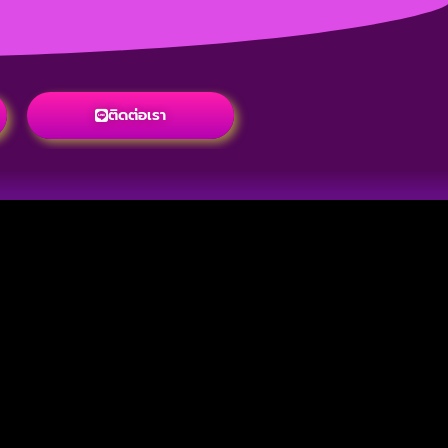
ติดต่อเรา