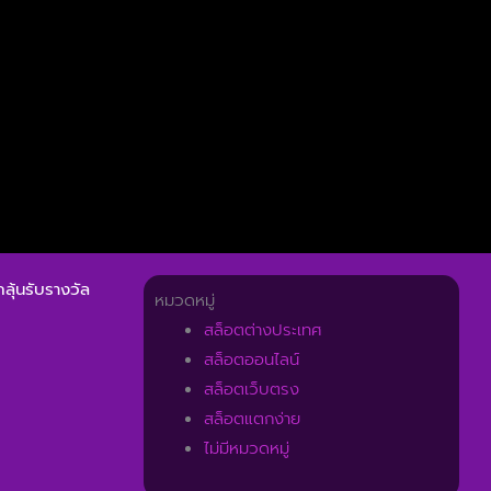
ลุ้นรับรางวัล
หมวดหมู่
สล็อตต่างประเทศ
สล็อตออนไลน์
สล็อตเว็บตรง
สล็อตแตกง่าย
ไม่มีหมวดหมู่