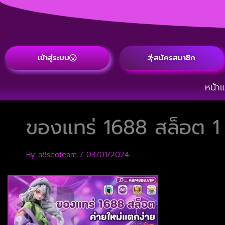
Skip
to
content
เข้าสู่ระบบ
สมัครสมาชิก
หน้า
ของแทร่ 1688 สล็อต 1
By
a8seoteam
/
03/01/2024