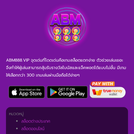
ABM888.VIP จุดเด่นที่โดดเด่นคือเกมสล็อตแตกง่าย ตัวช่วยเล่นเยอะ
จึงทำให้ผู้เล่นสามารถลุ้นรับรางวัลโบนัสและแจ็คพอตได้แบบไม่อั้น มีเกม
ให้เลือกกว่า 300 เกมเล่นผ่านมือถือได้ง่ายๆ
หมวดหมู่
สล็อตต่างประเทศ
สล็อตออนไลน์