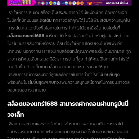
เราทำให้การเล่นเกมสล็อตเป็นประสบการณ์ที่ไม่เหมือนใคร ด้วยการแจก
โบนัสที่หนักแน่นและจัดเต็ม ทุกรางวัลที่คุณได้รับไม่เพียงเติมความสนุกใน
การเล่นเกม แต่ยังเพิ่มโอกาสในการทำกำไรได้มากยิ่งขึ้น โปรโมชั่นที่
สล็อตของแทร่1688
เตรียมไว้มีทั้งโบนัสต้อนรับสำหรับผู้สมัครใหม่ และ
โปรโมชั่นรายสัปดาห์หรือรายเดือนที่จะทำให้คุณได้รับเงินโบนัสเพิ่มอีก
มากมาย นอกจากนี้ เรายังมีเกมสล็อตที่มีคุณภาพและตื่นเต้นมากมาย ทุก
รายการที่คุณเลือกเล่นจะมีอัตราการจ่ายที่สูง ทำให้คุณมีโอกาสทำกำไรได้
มากยิ่งขึ้น ด้วยเว็บเกมสล็อตออนไลน์ของเรา เรามอบให้คุณ
ประสบการณ์การเล่นที่ดีที่สุดและโอกาสในการทำกำไรที่ไม่มีวันสิ้นสุด
พร้อมกับโปรโมชั่นสุดพิเศษที่จะเพิ่มความสนุกและโอกาสในการชนะรางวัล
ของคุณอย่างมากมาย
สล็อตของแทร่1688 สามารถฝากถอนผ่านทรูมันนี่
วอเล็ท
เพื่อความสะดวกและรวดเร็วในการทำรายการฝากถอนเงิน ทางเราได้
รวบรวมระบบที่สามารถฝากถอนผ่านทรูมันนี่วอเล็ทได้อย่างสะดวกสบาย