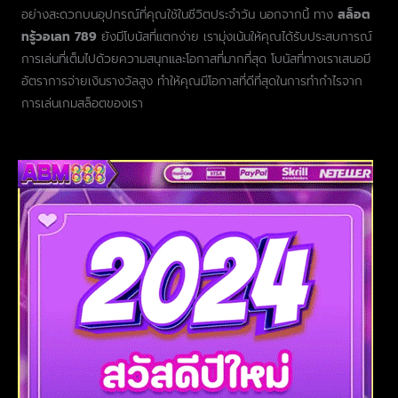
อย่างสะดวกบนอุปกรณ์ที่คุณใช้ในชีวิตประจำวัน นอกจากนี้ ทาง
สล็อต
ทรู้วอเลท 789
ยังมีโบนัสที่แตกง่าย เรามุ่งเน้นให้คุณได้รับประสบการณ์
การเล่นที่เต็มไปด้วยความสนุกและโอกาสที่มากที่สุด โบนัสที่ทางเราเสนอมี
อัตราการจ่ายเงินรางวัลสูง ทำให้คุณมีโอกาสที่ดีที่สุดในการทำกำไรจาก
การเล่นเกมสล็อตของเรา