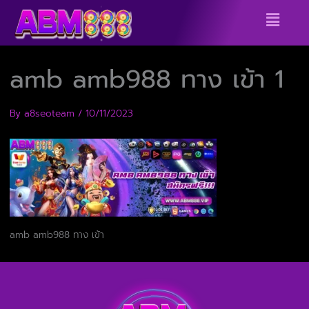
Skip
Menu
to
content
amb amb988 ทาง เข้า 1
By
a8seoteam
/
10/11/2023
amb amb988 ทาง เข้า