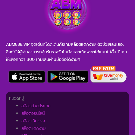
ABM888.VIP จุดเด่นที่โดดเด่นคือเกมสล็อตแตกง่าย ตัวช่วยเล่นเยอะ
จึงทำให้ผู้เล่นสามารถลุ้นรับรางวัลโบนัสและแจ็คพอตได้แบบไม่อั้น มีเกม
ให้เลือกกว่า 300 เกมเล่นผ่านมือถือได้ง่ายๆ
หมวดหมู่
สล็อตต่างประเทศ
สล็อตออนไลน์
สล็อตเว็บตรง
สล็อตแตกง่าย