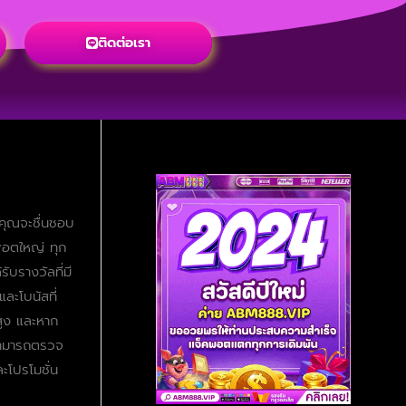
ติดต่อเรา
าคุณจะชื่นชอบ
คพ็อตใหญ่ ทุก
ับรางวัลที่มี
และโบนัสที่
าสูง และหาก
านสามารถตรวจ
ละโปรโมชั่น