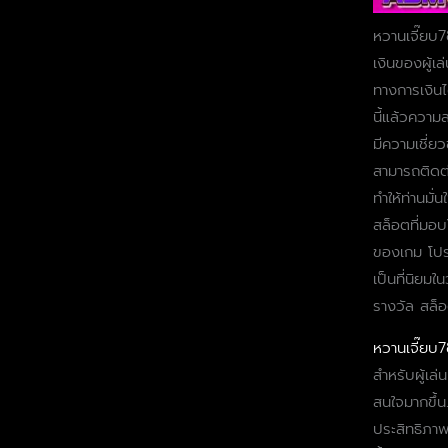
หวานเจี๊ยบ
เงินของผู้เ
ทางการเงิน
นี้แล้วความส
มีความเชี่
สามารถติดต่
ทำให้ท่านมั่
สล็อตที่มอบ
ของเกม โปรโม
เป็นที่นิยม
รางวัล สล็
หวานเจี๊ย
สำหรับผู้เล่
สนใจมากขึ้น
ประสิทธิภา