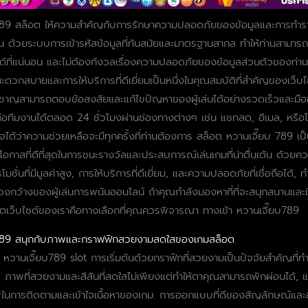
789 สล็อต ให้ความสำคัญกับการรักษาความปลอดภัยของข้อมูลและการทำ
ล่น ด้วยระบบการเข้ารหัสข้อมูลที่ทันสมัยและมาตรฐานสากล ทำให้ท่านสามา
ได้ที่แน่นอน และไม่ต้องกังวลเรื่องความปลอดภัยของข้อมูลส่วนตัวของท่
ะดวกสบายและการให้บริการที่ดีเยี่ยมเป็นหนึ่งในคุณสมบัติที่สำคัญของเว็บไซต
ยวชาญสามารถตอบข้อสงสัยและแก้ไขปัญหาของผู้เล่นได้อย่างรวดเร็วและมือ
อทีมงานได้ตลอด 24 ชั่วโมงผ่านช่องทางต่างๆ เช่น แชทสด, อีเมล, หรือโท
นใจได้ว่าความช่วยเหลือจะมีทุกครั้งที่ท่านต้องการ สล็อต หวานเจี๊ยบ 789 เป
โอกาสที่ดีที่สุดในการชนะรางวัลและประสบการณ์เล่นเกมที่น่าตื่นเต้น ด้ว
ชั่นที่มีมูลค่าสูง, การให้บริการที่ดีเยี่ยม, และความปลอดภัยที่เชื่อถือได้, ทำใ
ในวงกว้างของผู้เล่นการพนันออนไลน์ ถ้าคุณกำลังมองหาที่ที่จะสนุกสนานแล
อตเว็บไซต์ของเราคือทางเลือกที่คุณควรพิจารณา ทางเข้า หวานเจี๊ยบ789
บ789 สนุกกับภาพและกราฟฟิกสวยงามสดใสของเกมสล็อต
น หวานเจี๊ยบ789 slot การเริ่มต้นด้วยกราฟิกที่สวยงามเป็นปัจจัยสำคัญที่ทำให
. ภาพที่สวยงามและสีสันที่สดใสไม่เพียงแต่ทำให้ตาคุณสามารถพักผ่อนได้, แต
พในการติดตามและเข้าใจเนื้อหาของเกม. การออกแบบที่ดีของสัญลักษณ์แล