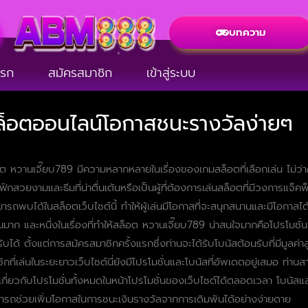
บทความ
แรก
สมัครสมาชิก
เข้าสู่ระบบ
ล็อตออนไลน์โอกาสชนะรางวัลง่ายๆ
อต หวานเจี๊ยบ789 มีความหลากหลายในเรื่องของเกมสล็อตที่เลือกเล่น ไม่ว่
าฟิกสวยงามและธีมที่น่าตื่นเต้นหรือเป็นผู้ที่ต้องการเล่นสล็อตที่มีวงการแจ็
ารถพบได้ในสล็อตเว็บไซต์นี้ ทำให้ผู้เล่นมีโอกาสที่จะสนุกสนานและมีโอกาสได้ร
นมาก และหนึ่งในเรื่องที่ทำให้สล็อต หวานเจี๊ยบ789 น่าสนใจมากคือโปรโมชั่น
บได้ ตั้งแต่การสมัครสมาชิกครั้งแรกซึ่งท่านจะได้รับโบนัสต้อนรับที่มีมูลค่
ชิกที่เล่นในระยะยาวเว็บไซต์นี่ยังมีโปรโมชั่นและโบนัสที่อัพเดตอยู่เสมอ ท่
่เกี่ยวกับโปรโมชั่นทั้งหมดในหน้าโปรโมชั่นของเว็บไซต์ได้ตลอดเวลา โบนัสแ
ามารถช่วยเพิ่มโอกาสในการชนะเงินรางวัลจากการเดิมพันได้อย่างง่ายดาย