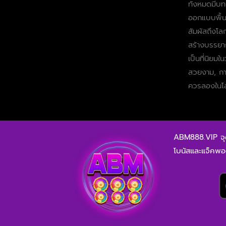
ทั้งหมดมีบ
ออกแบบพื้นห
สัมผัสถึงโลก
สร้างบรรยา
เป็นที่นิยม
สวยงาม, การ
ควรลองในโล
ABM888.VIP จุดเ
โบนัสและแจ็คพอตไ