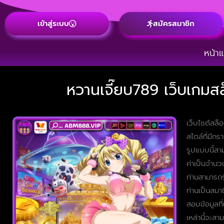
Skip
to
เข้าสู่ระบบ
สมัครสมาชิก
content
หน้า
หวานเจี๊ยบ789 เว็บเกมส
เว็บไซต์สล็
สไตล์ที่มีกร
รูปแบบนี้สาม
ค่าเป็นจำนว
ท่านสามารถรั
ท่านเป็นสมา
สอบข้อมูลที
เหล่านี้จะส