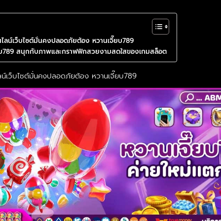
ไลน์เว็บไซต์มั่นคงปลอดภัยต้อง หวานเจี๊ยบ789
๊ยบ789 สนุกกับภาพและกราฟฟิกสวยงามสดใสของเกมสล็อต
น์เว็บไซต์มั่นคงปลอดภัยต้อง หวานเจี๊ยบ789