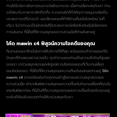
ท่านได้รับโอกาสในการชนะรางวัลอีกมากมาย เมื่อท่านเลือกเล่นกับเรา ท่าน
จะได้พบกับภาพกราฟิกที่น่าทึ่ง ความคมชัดที่ทำให้ทุกการหมุนวงล้อเป็น
ประสบการณ์ที่น่าจดจำ และเสียงเพลงที่ทำให้ท่านตื่นเต้นไปพร้อม ในที่
เดียว ไม่ว่าท่านจะเป็นนักพนันที่มีประสบการณ์หรือเพิ่งต้มตุ๋นในโลกของ
การเล่นเกม ที่นี่คือที่ที่ความสนุกและความร่วมมือที่ท่านค้นหาอยู่
โค้ด mawin c4 พิสูจน์ความโชคดีของคุณ
ทีมงานของเรายึดมั่นในการให้บริการที่ดีที่สุด พร้อมตอบคำถามและแก้ไข
ปัญหาที่ท่านพบอย่างรวดเร็ว ทุกคำถามของท่านเป็นความสำคัญที่สูงสุด
ของเรา มาร่วมสนุกสนานและพิสูจน์ความโชคของคุณที่เว็บเกมสล็อต
ออนไลน์ของเรา ที่นี่คือที่ที่ความสนุกและความตื่นเต้นรอคอยท่านอยู่
โค้ด
mawin c4
เราขอต้อนรับท่านทุกคนเข้าสู่โลกของความสนุกสนานและ
ความร่วมมือ เข้ามาสัมผัสความสนุกและความตื่นเต้นกับเกมสล็อตที่คุณไม่
เคยสัมผัสมาก่อน ที่นี่เป็นที่ที่ความสนุกสนานและความตื่นเต้นรอรับคุณอยู่
เรายินดีต้อนรับคุณทุกท่านให้มาร่วมสนุกกับเรา