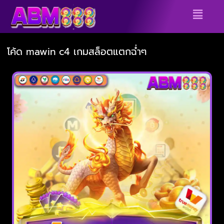
Skip
Menu
to
content
โค้ด mawin c4 เกมสล็อตแตกฉ่ำๆ