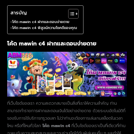
สารบัญ
โค้ด mawin c4 ฝากและถอนง่ายดาย
โค้ด mawin c4 พิสูจน์ความโชคดีของคุณ
โค้ด mawin c4 ฝากและถอนง่ายดาย
ที่เว็บไซต์ของเรา ความสะดวกสบายเป็นสิ่งที่เราให้ความสำคัญ ท่าน
สามารถทำรายการฝากและถอนเงินได้อย่างง่ายดาย ด้วยระบบอัตโนมัติที่
รองรับการใช้บริการทรูวอเลท ไม่ว่าท่านจะต้องการเล่นเกมสล็อตในเวลา
ไหน หรือที่ไหนทั่วโลก
โค้ด mawin c4
ที่เว็บไซต์ของเราเป็นที่เดียวที่ท่าน
จะพบกับความสนุกสนานและความร่วมมือได้กับผู้เล่นคนอื่น ๆ และทำให้