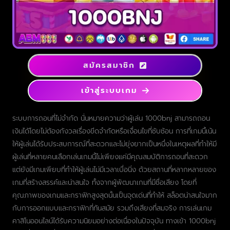
สมัครสมาชิก
เข้าสู่ระบบเกม
ระบบการถอนที่ไม่จำกัด นั่นหมายความว่าผู้เล่น 1000bnj สามารถถอน
เงินได้โดยไม่ต้องกังวลเรื่องขีดจำกัดหรือเงื่อนไขที่ซับซ้อน การที่เกมนี้เน้น
ให้ผู้เล่นได้รับประสบการณ์ที่สะดวกและไม่ยุ่งยากเป็นหนึ่งในเหตุผลที่ทำให้มี
ผู้เล่นที่หลายคนเลือกเล่นเกมนี้ไม่เพียงแค่มีคุณสมบัติการถอนที่สะดวก
แต่ยังมีเกมเพียบที่ทำให้ผู้เล่นไม่มีเวลาเบื่อนิ่ง ด้วยสถานที่หลากหลายของ
เกมที่สร้างสรรค์และน่าสนใจ ทั้งจากผู้พัฒนาเกมที่มีชื่อเสียง โดยที่
คุณภาพของเกมและกราฟิกสูงสุดนั้นเป็นจุดเด่นที่ทำให้ สล็อตน่าสนใจมาก
กับการออกแบบและกราฟิกที่ทันสมัย รวมถึงเสียงที่สมจริง การเล่นเกม
คาสิโนออนไลน์ได้รับความนิยมอย่างต่อเนื่องในปัจจุบัน ทางเข้า 1000bnj