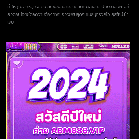
ทำให้คุณตกหลุมรักกับโลกของความสนุกสนานและมันส์ไปกับเกมเพียบที่
ยังตอบโจทย์ต่อความต้องการของวัยรุ่นสุดๆเกมสนุกรวยไว ยูสใหม่เข้า
เลย