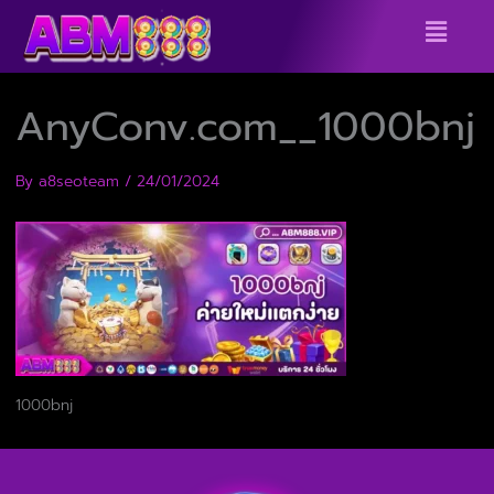
Skip
Menu
to
content
AnyConv.com__1000bnj
By
a8seoteam
/
24/01/2024
1000bnj