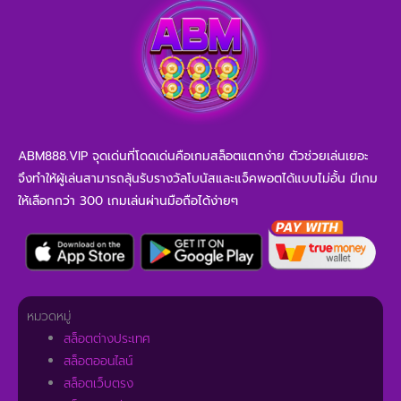
ABM888.VIP จุดเด่นที่โดดเด่นคือเกมสล็อตแตกง่าย ตัวช่วยเล่นเยอะ
จึงทำให้ผู้เล่นสามารถลุ้นรับรางวัลโบนัสและแจ็คพอตได้แบบไม่อั้น มีเกม
ให้เลือกกว่า 300 เกมเล่นผ่านมือถือได้ง่ายๆ
หมวดหมู่
สล็อตต่างประเทศ
สล็อตออนไลน์
สล็อตเว็บตรง