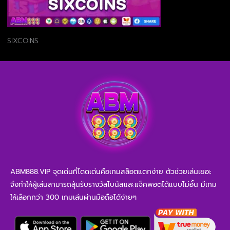
SIXCOINS
ABM888.VIP จุดเด่นที่โดดเด่นคือเกมสล็อตแตกง่าย ตัวช่วยเล่นเยอะ
จึงทำให้ผู้เล่นสามารถลุ้นรับรางวัลโบนัสและแจ็คพอตได้แบบไม่อั้น มีเกม
ให้เลือกกว่า 300 เกมเล่นผ่านมือถือได้ง่ายๆ