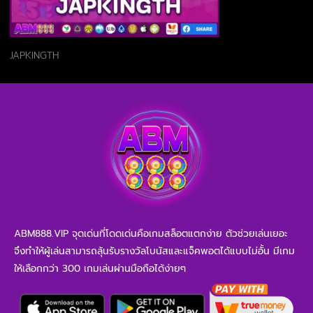
JAPKINGTH
ABM888.VIP จุดเด่นที่โดดเด่นคือเกมสล็อตแตกง่าย ตัวช่วยเล่นเยอะ
จึงทำให้ผู้เล่นสามารถลุ้นรับรางวัลโบนัสและแจ็คพอตได้แบบไม่อั้น มีเกม
ให้เลือกกว่า 300 เกมเล่นผ่านมือถือได้ง่ายๆ