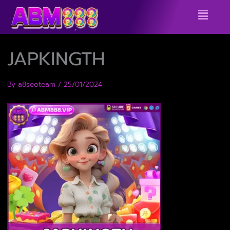
Skip
Menu
to
content
JAPKINGTH
By
a8seoteam
/
25/01/2024