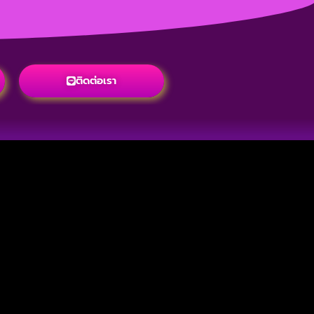
ติดต่อเรา