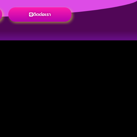
ติดต่อเรา