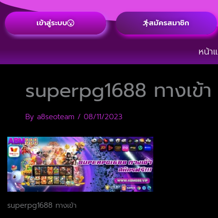
Skip
to
เข้าสู่ระบบ
สมัครสมาชิก
content
หน้า
superpg1688 ทางเข้า 
By
a8seoteam
/
08/11/2023
superpg1688 ทางเข้า