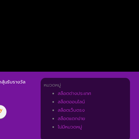
ลุ้นรับรางวัล
หมวดหมู่
สล็อตต่างประเทศ
สล็อตออนไลน์
สล็อตเว็บตรง
สล็อตแตกง่าย
ไม่มีหมวดหมู่