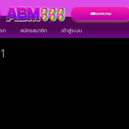
บทความ
แรก
สมัครสมาชิก
เข้าสู่ระบบ
1