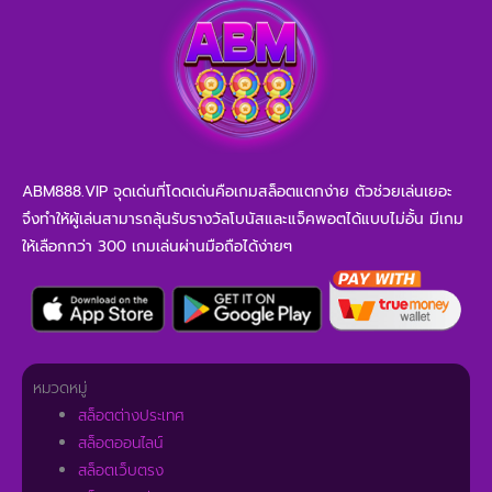
ABM888.VIP จุดเด่นที่โดดเด่นคือเกมสล็อตแตกง่าย ตัวช่วยเล่นเยอะ
จึงทำให้ผู้เล่นสามารถลุ้นรับรางวัลโบนัสและแจ็คพอตได้แบบไม่อั้น มีเกม
ให้เลือกกว่า 300 เกมเล่นผ่านมือถือได้ง่ายๆ
หมวดหมู่
สล็อตต่างประเทศ
สล็อตออนไลน์
สล็อตเว็บตรง