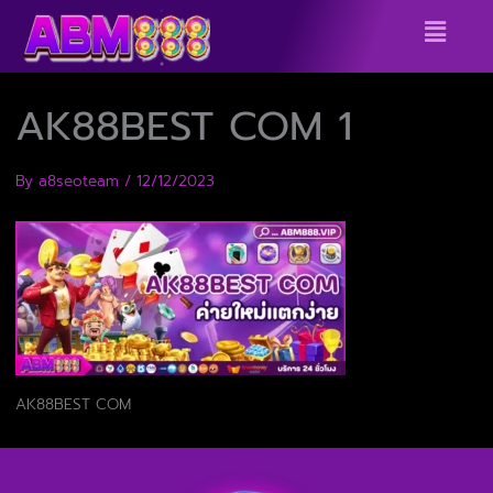
Skip
Menu
to
content
AK88BEST COM 1
By
a8seoteam
/
12/12/2023
AK88BEST COM