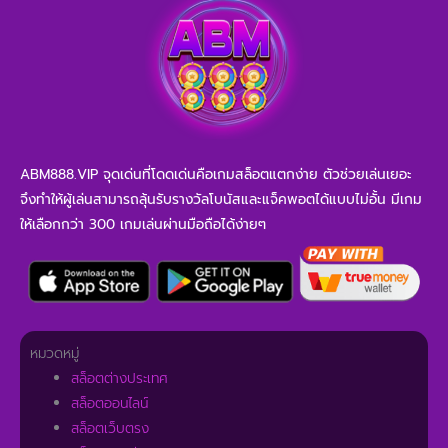
ABM888.VIP จุดเด่นที่โดดเด่นคือเกมสล็อตแตกง่าย ตัวช่วยเล่นเยอะ
จึงทำให้ผู้เล่นสามารถลุ้นรับรางวัลโบนัสและแจ็คพอตได้แบบไม่อั้น มีเกม
ให้เลือกกว่า 300 เกมเล่นผ่านมือถือได้ง่ายๆ
หมวดหมู่
สล็อตต่างประเทศ
สล็อตออนไลน์
สล็อตเว็บตรง