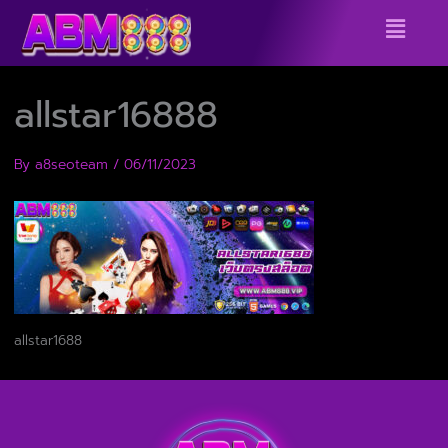
Skip
Menu
to
content
allstar16888
By
a8seoteam
/
06/11/2023
allstar1688