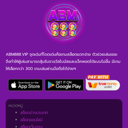
ABM888.VIP จุดเด่นที่โดดเด่นคือเกมสล็อตแตกง่าย ตัวช่วยเล่นเยอะ
จึงทำให้ผู้เล่นสามารถลุ้นรับรางวัลโบนัสและแจ็คพอตได้แบบไม่อั้น มีเกม
ให้เลือกกว่า 300 เกมเล่นผ่านมือถือได้ง่ายๆ
หมวดหมู่
สล็อตต่างประเทศ
สล็อตออนไลน์
สล็อตเว็บตรง