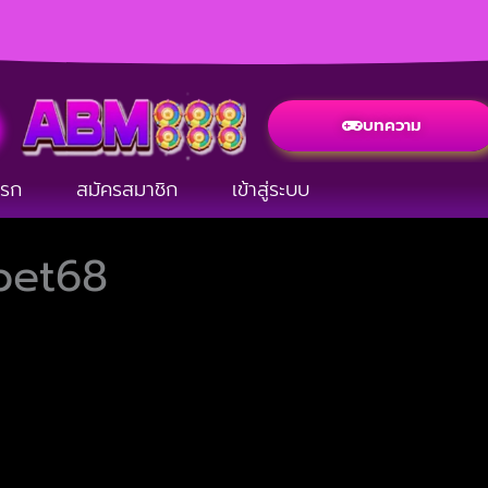
บทความ
แรก
สมัครสมาชิก
เข้าสู่ระบบ
bet68