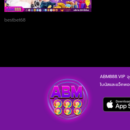
bestbet68
ABM888.VIP จุดเ
โบนัสและแจ็คพอตไ