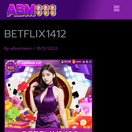
Skip
Menu
to
content
BETFLIX1412
By
a8seoteam
/
18/12/2023