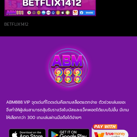
BETFLIX1412
ABM888.VIP จุดเด่นที่โดดเด่นคือเกมสล็อตแตกง่าย ตัวช่วยเล่นเยอะ
จึงทำให้ผู้เล่นสามารถลุ้นรับรางวัลโบนัสและแจ็คพอตได้แบบไม่อั้น มีเกม
ให้เลือกกว่า 300 เกมเล่นผ่านมือถือได้ง่ายๆ