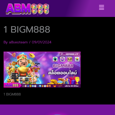
Skip
Menu
to
content
1 BIGM888
By
a8seoteam
/
09/01/2024
1 BIGM888