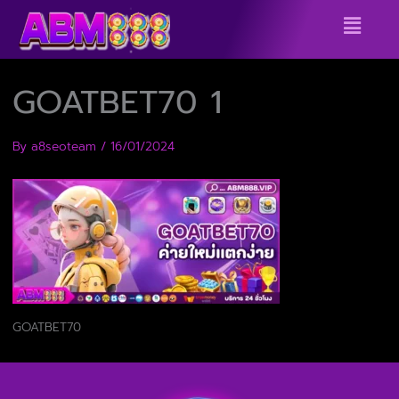
Skip
Menu
to
content
GOATBET70 1
By
a8seoteam
/
16/01/2024
GOATBET70