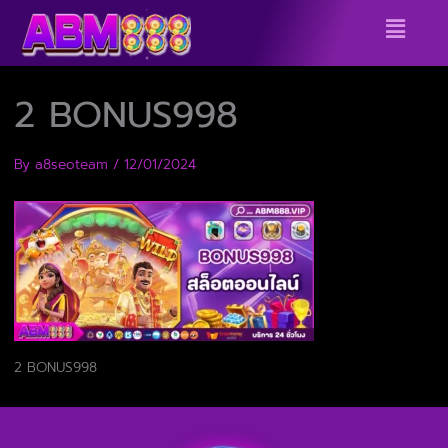
Skip
Menu
to
content
2 BONUS998
By
a8seoteam
/
12/01/2024
2 BONUS998