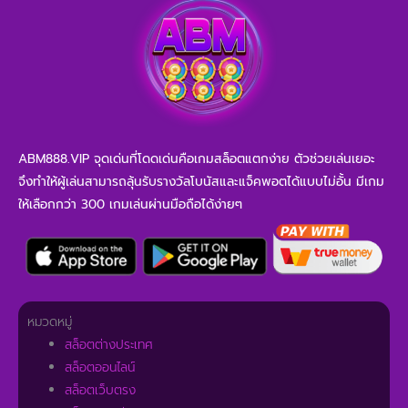
ABM888.VIP จุดเด่นที่โดดเด่นคือเกมสล็อตแตกง่าย ตัวช่วยเล่นเยอะ
จึงทำให้ผู้เล่นสามารถลุ้นรับรางวัลโบนัสและแจ็คพอตได้แบบไม่อั้น มีเกม
ให้เลือกกว่า 300 เกมเล่นผ่านมือถือได้ง่ายๆ
หมวดหมู่
สล็อตต่างประเทศ
สล็อตออนไลน์
สล็อตเว็บตรง