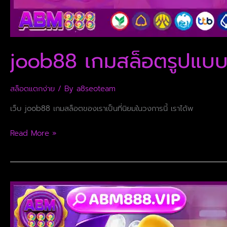
joob88 เกมสล็อตรูปแบบใ
สล็อตแตกง่าย
/ By
a8seoteam
เว็บ joob88 เกมสล็อตของเราเป็นที่นิยมในวงการนี้ เราได้พ
Read More »
askmebet9
สล็อต
แตก