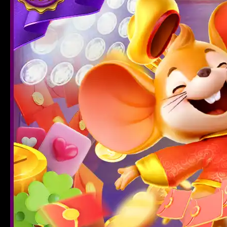
ง่าย
เว็บ
ตรง
ทำ
เงิน
ได้
24
ชั่วโมง
ปลอดภัย