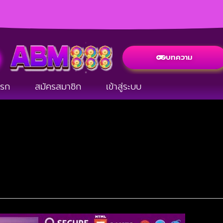
บทความ
แรก
สมัครสมาชิก
เข้าสู่ระบบ