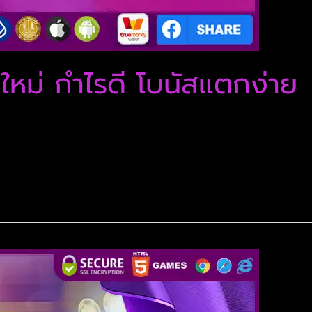
หม่ กำไรดี โบนัสแตกง่าย