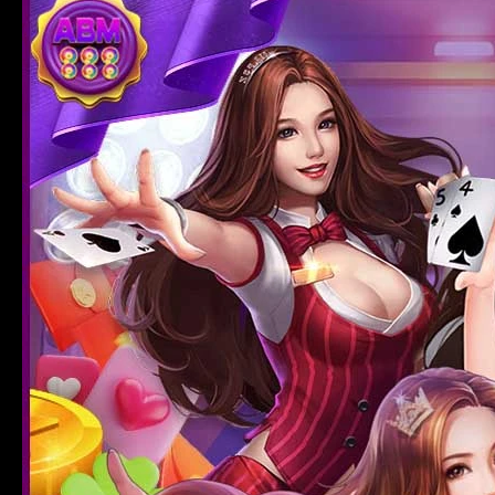
เว็บ
สล็อต
ปลอดภัย
ไม่
ผ่าน
เอเย่นต์