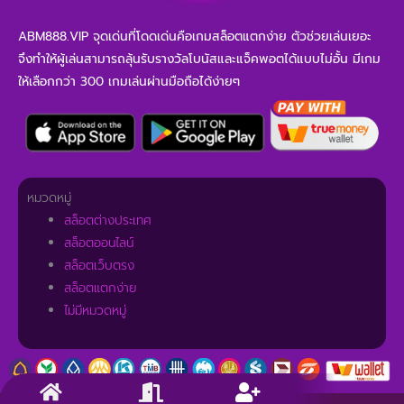
ABM888.VIP จุดเด่นที่โดดเด่นคือเกมสล็อตแตกง่าย ตัวช่วยเล่นเยอะ
จึงทำให้ผู้เล่นสามารถลุ้นรับรางวัลโบนัสและแจ็คพอตได้แบบไม่อั้น มีเกม
ให้เลือกกว่า 300 เกมเล่นผ่านมือถือได้ง่ายๆ
หมวดหมู่
สล็อตต่างประเทศ
สล็อตออนไลน์
สล็อตเว็บตรง
สล็อตแตกง่าย
ไม่มีหมวดหมู่