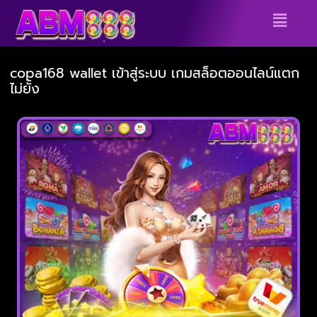
Skip
Menu
to
content
copa168 wallet เข้าสู่ระบบ เกมสล็อตออนไลน์แตก
ไม่ยั้ง