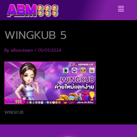
Skip
Menu
to
content
WINGKUB 5
By
a8seoteam
/
05/01/2024
WINGKUB