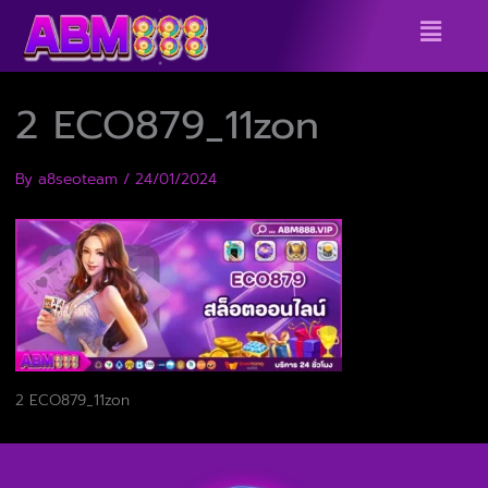
Skip
Menu
to
content
2 ECO879_11zon
By
a8seoteam
/
24/01/2024
2 ECO879_11zon