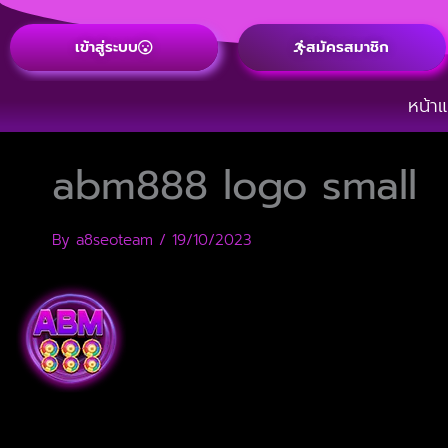
Skip
to
เข้าสู่ระบบ
สมัครสมาชิก
content
หน้า
abm888 logo small
By
a8seoteam
/
19/10/2023