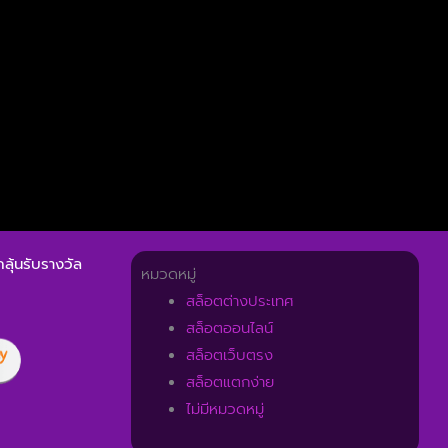
ลุ้นรับรางวัล
หมวดหมู่
สล็อตต่างประเทศ
สล็อตออนไลน์
สล็อตเว็บตรง
สล็อตแตกง่าย
ไม่มีหมวดหมู่