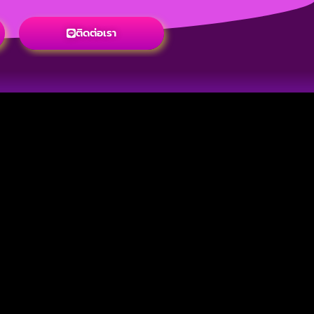
ติดต่อเรา