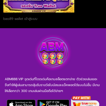
beo89 wallet เข้าสู่ระบบ
ABM888.VIP จุดเด่นที่โดดเด่นคือเกมสล็อตแตกง่าย ตัวช่วยเล่นเยอะ
จึงทำให้ผู้เล่นสามารถลุ้นรับรางวัลโบนัสและแจ็คพอตได้แบบไม่อั้น มีเกม
ให้เลือกกว่า 300 เกมเล่นผ่านมือถือได้ง่ายๆ