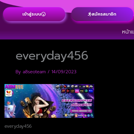
Skip
to
เข้าสู่ระบบ
สมัครสมาชิก
content
หน้า
everyday456
By
a8seoteam
/
14/09/2023
everyday456