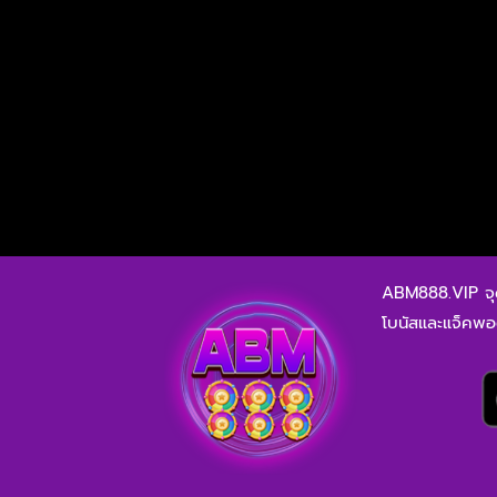
ABM888.VIP จุดเ
โบนัสและแจ็คพอตไ