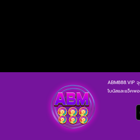
ABM888.VIP จุดเ
โบนัสและแจ็คพอตไ