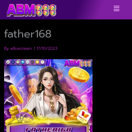
Skip
Menu
to
content
father168
By
a8seoteam
/
17/10/2023