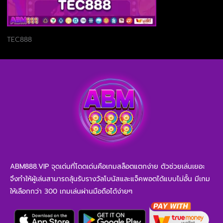
TEC888
ABM888.VIP จุดเด่นที่โดดเด่นคือเกมสล็อตแตกง่าย ตัวช่วยเล่นเยอะ
จึงทำให้ผู้เล่นสามารถลุ้นรับรางวัลโบนัสและแจ็คพอตได้แบบไม่อั้น มีเกม
ให้เลือกกว่า 300 เกมเล่นผ่านมือถือได้ง่ายๆ