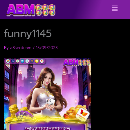
Skip
Menu
to
content
funny1145
By
a8seoteam
/
15/09/2023