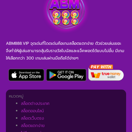
ABM888.VIP จุดเด่นที่โดดเด่นคือเกมสล็อตแตกง่าย ตัวช่วยเล่นเยอะ
จึงทำให้ผู้เล่นสามารถลุ้นรับรางวัลโบนัสและแจ็คพอตได้แบบไม่อั้น มีเกม
ให้เลือกกว่า 300 เกมเล่นผ่านมือถือได้ง่ายๆ
หมวดหมู่
สล็อตต่างประเทศ
สล็อตออนไลน์
สล็อตเว็บตรง
สล็อตแตกง่าย