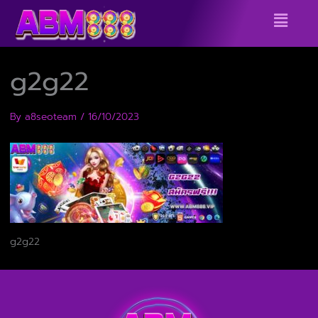
Skip
Menu
to
content
g2g22
By
a8seoteam
/
16/10/2023
g2g22