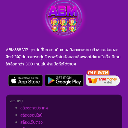
ABM888.VIP จุดเด่นที่โดดเด่นคือเกมสล็อตแตกง่าย ตัวช่วยเล่นเยอะ
จึงทำให้ผู้เล่นสามารถลุ้นรับรางวัลโบนัสและแจ็คพอตได้แบบไม่อั้น มีเกม
ให้เลือกกว่า 300 เกมเล่นผ่านมือถือได้ง่ายๆ
หมวดหมู่
สล็อตต่างประเทศ
สล็อตออนไลน์
สล็อตเว็บตรง