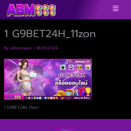
Skip
Menu
to
content
1 G9BET24H_11zon
By
a8seoteam
/
18/01/2024
1 G9BET24H_11zon