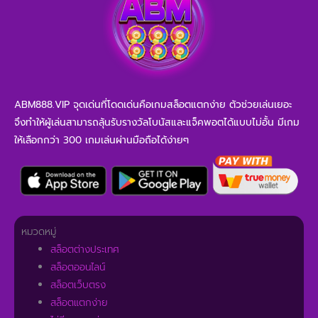
ABM888.VIP จุดเด่นที่โดดเด่นคือเกมสล็อตแตกง่าย ตัวช่วยเล่นเยอะ
จึงทำให้ผู้เล่นสามารถลุ้นรับรางวัลโบนัสและแจ็คพอตได้แบบไม่อั้น มีเกม
ให้เลือกกว่า 300 เกมเล่นผ่านมือถือได้ง่ายๆ
หมวดหมู่
สล็อตต่างประเทศ
สล็อตออนไลน์
สล็อตเว็บตรง
สล็อตแตกง่าย