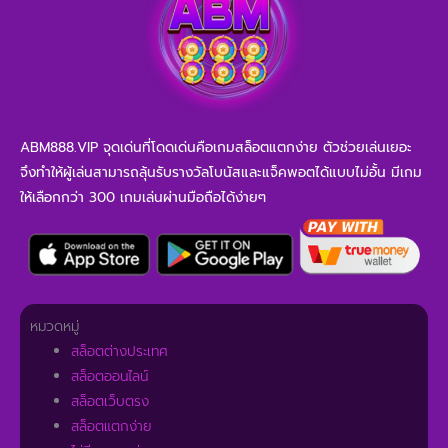
ABM888.VIP จุดเด่นที่โดดเด่นคือเกมสล็อตแตกง่าย ตัวช่วยเล่นเยอะ
จึงทำให้ผู้เล่นสามารถลุ้นรับรางวัลโบนัสและแจ็คพอตได้แบบไม่อั้น มีเกม
ให้เลือกกว่า 300 เกมเล่นผ่านมือถือได้ง่ายๆ
หมวดหมู่
สล็อตต่างประเทศ
สล็อตออนไลน์
สล็อตเว็บตรง
สล็อตแตกง่าย