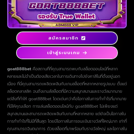
สมัครสมาชิก
เข้าสู่ระบบเกม
goat888bet
คือสถานที่ที่คุณสามารถพบกับสล็อตออนไลน์ที่หลาก
หลายและไม่จำเป็นต้องเสียเวลาในการเดินทางไปยังคาสิโนที่ตั้งอยู่นอก
เมือง ที่นี่คุณสามารถเพลิดเพลินกับเกมสล็อตที่หลากหลายรูปแบบ ตั้งแต่
สล็อตคลาสสิค จนถึงเกมส์สล็อตที่มีความสนุกสนานและรางวัลมากมาย
แต่สิ่งที่ทำให้ goat888bet โดดเด่นกว่าคือโอกาสในการทำกำไรที่มากมาย
ที่มีให้คุณเลือก การเล่นสล็อตออนไลน์กับ goat888bet ไม่เพียงแต่
สนุกสนานและสามารถเพลิดเพลินกับเกมที่หลากหลาย แต่ยังเป็นโอกาสใน
การทำกำไรที่ไม่มีที่สิ้นสุด โดยมีโอกาสในการชนะเงินรางวัลที่ใหญ่มาก เท่าที่
คุณสามารถจินตนาการ ด้วยสล็อตที่มาพร้อมกับรางวัลใหญ่ และโอกาสใน