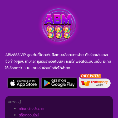
ABM888.VIP จุดเด่นที่โดดเด่นคือเกมสล็อตแตกง่าย ตัวช่วยเล่นเยอะ
จึงทำให้ผู้เล่นสามารถลุ้นรับรางวัลโบนัสและแจ็คพอตได้แบบไม่อั้น มีเกม
ให้เลือกกว่า 300 เกมเล่นผ่านมือถือได้ง่ายๆ
หมวดหมู่
สล็อตต่างประเทศ
สล็อตออนไลน์