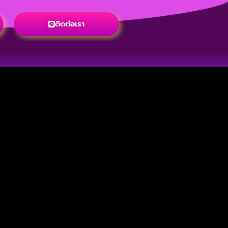
ติดต่อเรา