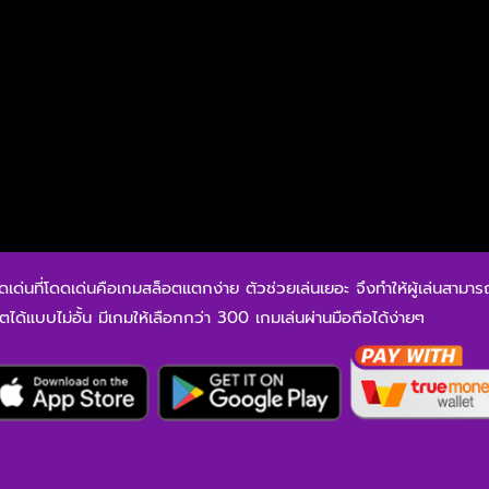
ด่นที่โดดเด่นคือเกมสล็อตแตกง่าย ตัวช่วยเล่นเยอะ จึงทำให้ผู้เล่นสามารถ
ด้แบบไม่อั้น มีเกมให้เลือกกว่า 300 เกมเล่นผ่านมือถือได้ง่ายๆ