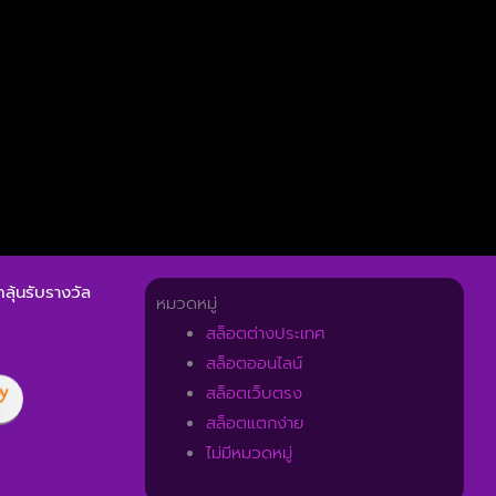
ลุ้นรับรางวัล
หมวดหมู่
สล็อตต่างประเทศ
สล็อตออนไลน์
สล็อตเว็บตรง
สล็อตแตกง่าย
ไม่มีหมวดหมู่