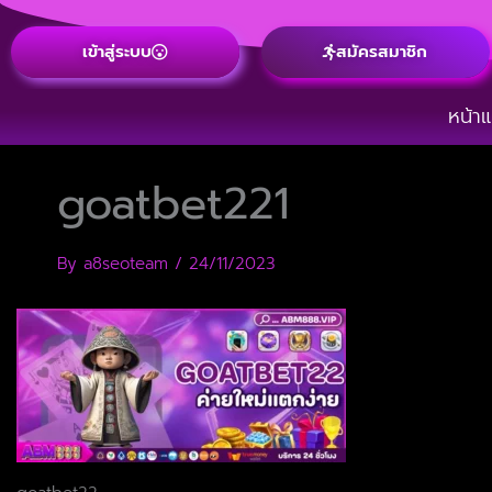
Skip
to
เข้าสู่ระบบ
สมัครสมาชิก
content
หน้า
goatbet221
By
a8seoteam
/
24/11/2023