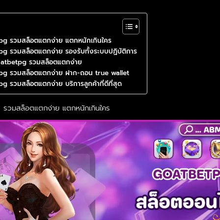
pg รวมสล็อตแตกง่าย แตกหนักเกินใคร
g รวมสล็อตแตกง่าย รองรับทั้งระบบปฏิบัติการ
oatbetpg รวมสล็อตแตกง่าย
pg รวมสล็อตแตกง่าย ฝาก-ถอน true wallet
 รวมสล็อตแตกง่าย บริการลูกค้าที่ดีที่สุด
 รวมสล็อตแตกง่าย แตกหนักเกินใคร