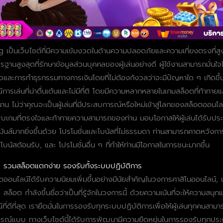
 เป็นเว็บไซต์ที่มีความเข้มงวดในด้านความปลอดภัยและความเที่ยงตรงที่ส
รฐานสูงสุดที่รักษาข้อมูลส่วนบุคคลของผู้เล่นอย่างดี ผู้ใช้งานสามารถมั่นใจไ
วและการทำธุรกรรมทางการเงินโดยที่ไม่ต้องกังวลว่าจะมีปัญหาใด ๆ เกิดขึ้น มุ
ารเล่นที่น่าตื่นเต้นและไม่มีที่ติ โดยมีความหลากหลายในเกมสล็อตที่ท้าทาย
น ไม่ว่าคุณจะเป็นผู้เล่นที่มีประสบการณ์หรือใหม่เข้าสู่โลกของสล็อตออนไล
บเกมที่ตรงใจและท้าทายความสามารถของท่าน มอบโอกาสให้ผู้เล่นได้รับป
มมันส์มากยิ่งขึ้นด้วย โปรโมชั่นและโบนัสที่ไม่ธรรมดา ท่านสามารถคาดหวังการรั
บนัสต้อนรับ, และ โปรโมชั่นอื่น ๆ ที่ทำให้ท่านมีโอกาสในการชนะมากขึ้น
รวมสล็อตแตกง่าย รองรับทั้งระบบปฏิบัติการ
ตออนไลน์ได้รับความนิยมเพิ่มขึ้นอย่างมีนัยสำคัญในวงการคาสิโนออนไลน์, 
็อต กำลังขึ้นชื่อว่าเป็นที่รู้จักในวงการนี้ ด้วยความเน้นที่จะให้ความสนุก
่ดีที่สุด เรายึดมั่นในการรองรับทุกระบบปฏิบัติการเพื่อให้ผู้เล่นทุกคนสามา
บูรณ์แบบ ทางเว็บไซต์นี้ได้รับการพัฒนามีความยืดหยุ่นในการรองรับทุกป