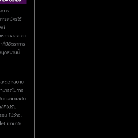
องการ
 การสมัครใช้
ลน์
ากหลายของเกม
่าที่มีอัตราการ
สนุกสนานนี้
ามสะดวกสบาย
มสามารถในการ
นที่นิยมและได้
ที่ได้รับ
ม ไม่ว่าจะ
et เข้ามาใช้