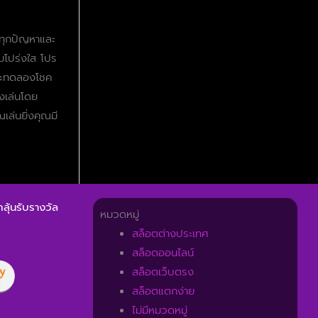
มอทุกปัญหาและ
ามโปร่งใส โปร
ี่จะทดลองโชค
งเล่นโดย
ณเล่นยิ่งคุณมี
ลุ้นรับรางวัล
หมวดหมู่
สล็อตต่างประเทศ
สล็อตออนไลน์
สล็อตเว็บตรง
สล็อตแตกง่าย
ไม่มีหมวดหมู่