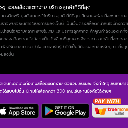
 รวมสล็อตแตกง่าย บริการลูกค้าที่ดีที่สุด
ครดิตฟรี มุ่งมั่นในการให้บริการลูกค้าที่ดีที่สุด ทีมงานพร้อมที่จะช่วยเส
เล่นอาจพบเจอในการใช้บริการของเว็บนี้ เป็นเว็บตรงสล็อตที่น่าสนใจมีทั้งคว
ความน่าสนใจความหลากหลายในเกม และบริการลูกค้าที่ดี ถ้าคุณกำลังมองหาท
กของสล็อตออนไลน์อาจเป็นตัวเลือกที่คุณควรพิจารณา อย่าลืมที่จะทดลอ
ื่อให้คุณสามารถเข้าใจเกมและรับรู้ว่าที่นี่เป็นที่ที่ตรงไหนสำหรับคุณ. ยิ่งคุ
ยยิ่งขึ้น
ด่นที่โดดเด่นคือเกมสล็อตแตกง่าย ตัวช่วยเล่นเยอะ จึงทำให้ผู้เล่นสามารถ
ด้แบบไม่อั้น มีเกมให้เลือกกว่า 300 เกมเล่นผ่านมือถือได้ง่ายๆ