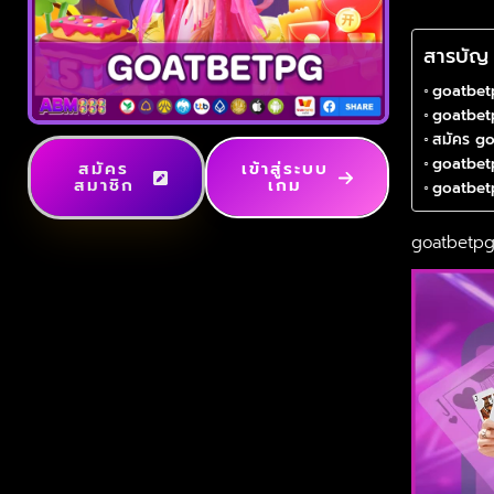
สารบัญ
goatbet
goatbetp
สมัคร g
goatbet
สมัคร
เข้าสู่ระบบ
สมาชิก
เกม
goatbetpg
goatbetpg