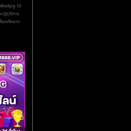
atbetpg ได้
บปฏิบัติการ
ล็อตที่หลาก