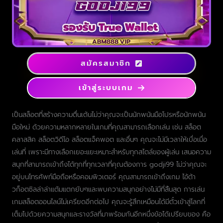
สมัครสมาชิก
เข้าสู่ระบบเกม
เป็นสล็อตที่สร้างความตื่นเต้นไม่ว่าคุณจะเป็นนักพนันมือโปรหรือนักพนัน
มือใหม่ ด้วยความหลากหลายในเกมที่คุณสามารถเลือกเล่น เช่น สล็อต
คลาสสิค สล็อตวิดีโอ สล็อตแจ็คพอต และอื่นๆ คุณจะไม่มีเวลาให้เบื่อเมื่อ
เล่นที่ เพราะมีทางเลือกเยอะแยะเหมาะสำหรับทุกสไตล์ของผู้เล่น เสนอความ
สนุกที่สามารถเข้าถึงได้ทุกที่ทุกเวลาที่คุณต้องการ godji99 ไม่ว่าคุณจะ
อยู่บนโทรศัพท์มือถือหรือคอมพิวเตอร์ คุณสามารถเข้าถึงเกม ไอ้ต้า
วก็อตซิลล่าล่าแต้มแตกยับๆและพบความสนุกอย่างไม่มีที่สิ้นสุด การเล่น
เกมสล็อตออนไลน์ไม่เครียดอีกต่อไป คุณจะรู้สึกเหมือนได้มีตั๋วเข้าสู่โลกที่
เต็มไปด้วยความสนุกและรางวัลที่มาพร้อมกันอีกหนึ่งข้อได้เปรียบของ คือ