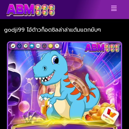
Skip
Menu
to
content
godji99 ไอ้ต้าวก็อตซิลล่าล่าแต้มแตกยับๆ