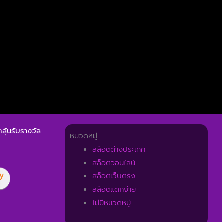
ลุ้นรับรางวัล
หมวดหมู่
สล็อตต่างประเทศ
สล็อตออนไลน์
สล็อตเว็บตรง
สล็อตแตกง่าย
ไม่มีหมวดหมู่