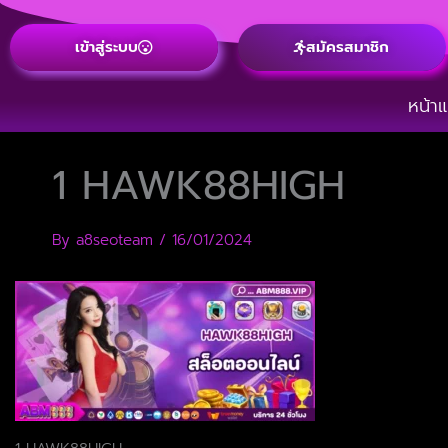
Skip
to
เข้าสู่ระบบ
สมัครสมาชิก
content
หน้า
1 HAWK88HIGH
By
a8seoteam
/
16/01/2024