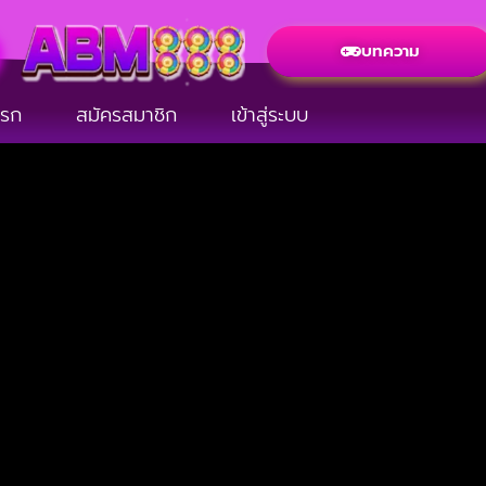
บทความ
แรก
สมัครสมาชิก
เข้าสู่ระบบ