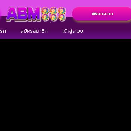
บทความ
แรก
สมัครสมาชิก
เข้าสู่ระบบ