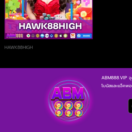
HAWK88HIGH
ABM888.VIP จุดเ
โบนัสและแจ็คพอตไ