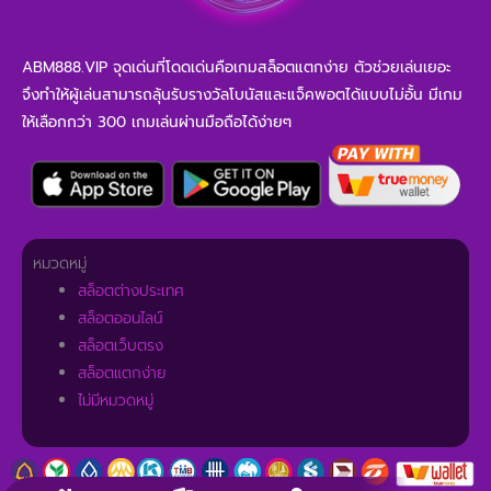
ABM888.VIP จุดเด่นที่โดดเด่นคือเกมสล็อตแตกง่าย ตัวช่วยเล่นเยอะ
จึงทำให้ผู้เล่นสามารถลุ้นรับรางวัลโบนัสและแจ็คพอตได้แบบไม่อั้น มีเกม
ให้เลือกกว่า 300 เกมเล่นผ่านมือถือได้ง่ายๆ
หมวดหมู่
สล็อตต่างประเทศ
สล็อตออนไลน์
สล็อตเว็บตรง
สล็อตแตกง่าย
ไม่มีหมวดหมู่