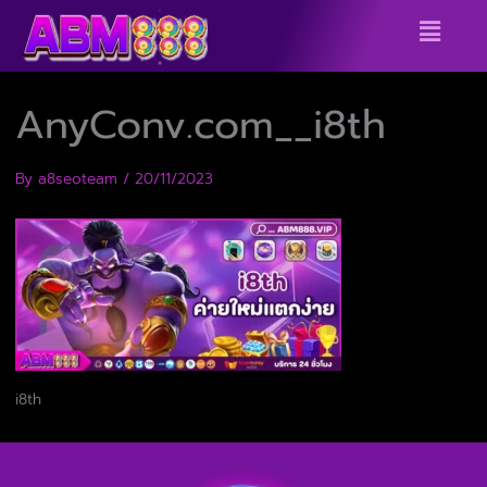
Skip
Menu
to
content
AnyConv.com__i8th
By
a8seoteam
/
20/11/2023
i8th