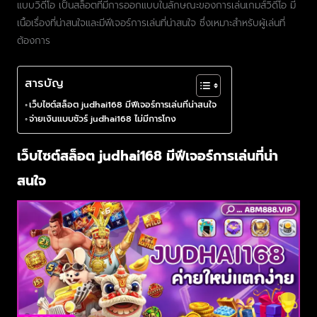
แบบวิดีโอ เป็นสล็อตที่มีการออกแบบในลักษณะของการเล่นเกมส์วิดีโอ มี
เนื้อเรื่องที่น่าสนใจและมีฟีเจอร์การเล่นที่น่าสนใจ ซึ่งเหมาะสำหรับผู้เล่นที่
ต้องการ
สารบัญ
เว็บไซต์สล็อต judhai168 มีฟีเจอร์การเล่นที่น่าสนใจ
จ่ายเงินแบบชัวร์ judhai168 ไม่มีการโกง
เว็บไซต์สล็อต judhai168 มีฟีเจอร์การเล่นที่น่า
สนใจ