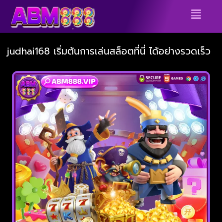
Skip
Menu
to
content
judhai168 เริ่มต้นการเล่นสล็อตที่นี่ ได้อย่างรวดเร็ว