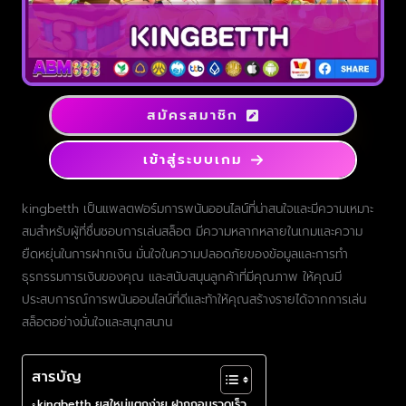
สมัครสมาชิก
เข้าสู่ระบบเกม
kingbetth เป็นแพลตฟอร์มการพนันออนไลน์ที่น่าสนใจและมีความเหมาะ
สมสำหรับผู้ที่ชื่นชอบการเล่นสล็อต มีความหลากหลายในเกมและความ
ยืดหยุ่นในการฝากเงิน มั่นใจในความปลอดภัยของข้อมูลและการทำ
ธุรกรรมการเงินของคุณ และสนับสนุนลูกค้าที่มีคุณภาพ ให้คุณมี
ประสบการณ์การพนันออนไลน์ที่ดีและท้าให้คุณสร้างรายได้จากการเล่น
สล็อตอย่างมั่นใจและสนุกสนาน
สารบัญ
kingbetth ยูสใหม่แตกง่าย ฝากถอนรวดเร็ว