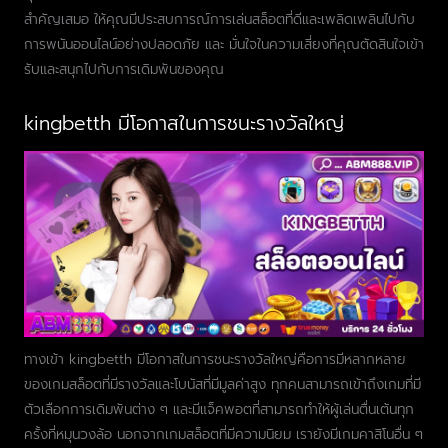
สำคัญเสมอ ให้คุณมีประสบการณ์การเล่นสล็อตที่ดีและเพลิดเพลินไปกับ
การพนันออนไลน์อย่างปลอดภัย และ มั่นใจในความเสี่ยงที่คุณตัดสินใจเข้า
รับและสนุกไปกับการเดิมพันของคุณ
kingbetth มีโอกาสในการชนะรางวัลใหญ่
ทางเข้า kingbetth มีโอกาสในการชนะรางวัลใหญ่คือการมีหลากหลาย
ของเกมสล็อตที่มีรางวัลและโบนัสที่มีมูลค่าสูง ทุกคนสามารถเข้าถึงเกมที่มี
ตัวเลือกการเดิมพันต่าง ๆ และมีแจ็คพอตที่สามารถทำให้ผู้เล่นตื่นเต้นทุก
ครั้งที่หมุนวงล้อ นอกจากเกมสล็อตที่มีความนิยม เรายังมีเกมคาสิโนอื่น ๆ