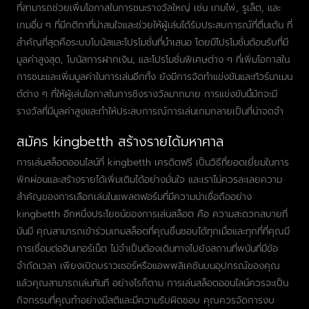
ที่สามารถช่วยเพิ่มโอกาสในการชนะรางวัลใหญ่ เช่น เกมไพ่, รูเล็ต, และ
เกมอื่น ๆ ที่มีกติกาที่น่าสนใจและช่วยให้ผู้เล่นได้รับประสบการณ์ที่ตื่นเต้น ที่
สำคัญที่สุดคือระบบโบนัสและโปรโมชั่นที่นำเสนอ โดยมีโปรโมชั่นต้อนรับที่มี
มูลค่าสูงสุด, โบนัสการฝากเงิน, และโปรโมชั่นพิเศษต่าง ๆ ที่เพิ่มโอกาสใน
การชนะและเพิ่มมูลค่าในการเล่นอีกทั้ง ยังมีการจัดทำแข่งขันและทัวร์นาเมน
ต์ต่าง ๆ ที่ให้ผู้เล่นโอกาสในการชิงรางวัลมากมาย การแข่งขันนี้มักจะมี
รางวัลที่มีมูลค่าสูงและทำให้ประสบการณ์การเล่นเกมกลายเป็นที่น่าจดจำ
สมัคร kingbetth สร้างรายได้มหาศาล
การเล่นสล็อตออนไลน์ที่ kingbetth เครดิตฟรี เป็นวิธีที่ยอดเยี่ยมในการ
พักผ่อนและสร้างรายได้เพิ่มเติมได้อย่างมั่นใจ และเราไม่ควรละเลยความ
สำคัญของการเลือกเล่นในแพลตฟอร์มที่มีความน่าเชื่อถืออย่าง
kingbetth อีกหนึ่งประโยชน์ของการเล่นสล็อต คือ ความสะดวกสบายที่
มันมี คุณสามารถเข้าร่วมเกมสล็อตที่คุณชื่นชอบได้ทุกเมื่อและทุกที่ที่คุณมี
การเชื่อมต่ออินเทอร์เน็ต ไม่จำเป็นต้องเดินทางไปยังสถานที่พนันที่มีข้อ
จำกัดเวลา เพียงเปิดบราวเซอร์หรือแอพพลิเคชันบนอุปกรณ์ของคุณ
แล้วคุณสามารถเล่นทันที อย่างไรก็ตาม การเล่นสล็อตออนไลน์ควรจะเป็น
กิจกรรมที่คุณทำอย่างมีสติและมีความรับผิดชอบ คุณควรจัดการงบ