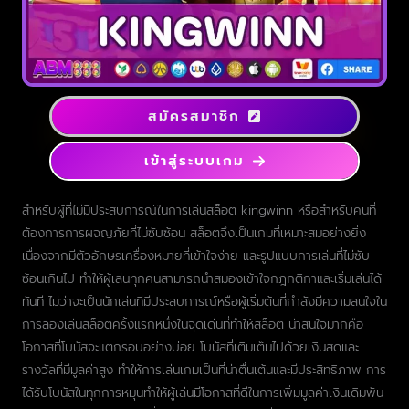
สมัครสมาชิก
เข้าสู่ระบบเกม
สำหรับผู้ที่ไม่มีประสบการณ์ในการเล่นสล็อต kingwinn หรือสำหรับคนที่
ต้องการการผจญภัยที่ไม่ซับซ้อน สล็อตจึงเป็นเกมที่เหมาะสมอย่างยิ่ง
เนื่องจากมีตัวอักษรเครื่องหมายที่เข้าใจง่าย และรูปแบบการเล่นที่ไม่ซับ
ซ้อนเกินไป ทำให้ผู้เล่นทุกคนสามารถนำสมองเข้าใจกฎกติกาและเริ่มเล่นได้
ทันที ไม่ว่าจะเป็นนักเล่นที่มีประสบการณ์หรือผู้เริ่มต้นที่กำลังมีความสนใจใน
การลองเล่นสล็อตครั้งแรกหนึ่งในจุดเด่นที่ทำให้สล็อต น่าสนใจมากคือ
โอกาสที่โบนัสจะแตกรอบอย่างบ่อย โบนัสที่เติมเต็มไปด้วยเงินสดและ
รางวัลที่มีมูลค่าสูง ทำให้การเล่นเกมเป็นที่น่าตื่นเต้นและมีประสิทธิภาพ การ
ได้รับโบนัสในทุกการหมุนทำให้ผู้เล่นมีโอกาสที่ดีในการเพิ่มมูลค่าเงินเดิมพัน