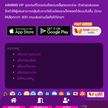
ABM888.VIP จุดเด่นที่โดดเด่นคือเกมสล็อตแตกง่าย ตัวช่วยเล่นเยอะ
จึงทำให้ผู้เล่นสามารถลุ้นรับรางวัลโบนัสและแจ็คพอตได้แบบไม่อั้น มีเกม
ให้เลือกกว่า 300 เกมเล่นผ่านมือถือได้ง่ายๆ
หมวดหมู่
สล็อตต่างประเทศ
สล็อตออนไลน์
สล็อตเว็บตรง
สล็อตแตกง่าย
ไม่มีหมวดหมู่
Copyright © 2023 All Right Reserve by Happyyummy
หน้าแรก
เข้าสู่ระบบ
สมัคร